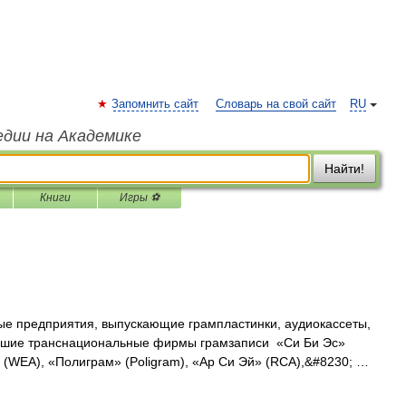
Запомнить сайт
Словарь на свой сайт
RU
едии на Академике
Найти!
Книги
Игры ⚽
е предприятия, выпускающие грампластинки, аудиокассеты,
ейшие транснациональные фирмы грамзаписи «Си Би Эс»
» (WEA), «Полиграм» (Poligram), «Ар Си Эй» (RCA),&#8230; …