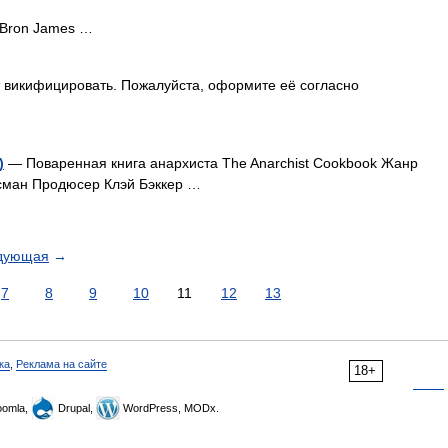
Bron James …
 викифицировать. Пожалуйста, оформите её согласно
)
— Поваренная книга анархиста The Anarchist Cookbook Жанр
сман Продюсер Клэй Бэккер …
дующая
→
7
8
9
10
11
12
13
ка
,
Реклама на сайте
18+
omla,
Drupal,
WordPress, MODx.