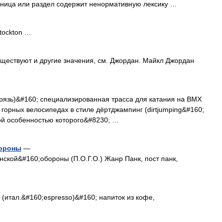
ница или раздел содержит ненормативную лексику …
tockton …
ществуют и другие значения, см. Джордан. Майкл Джордан
грязь)&#160; специализированная трасса для катания на BMX
горных велосипедах в стиле дёртджампинг (dirtjumping&#160;
ной особенностью которого&#8230; …
бороны
—
ской&#160;обороны (П.О.Г.О.) Жанр Панк, пост панк,
(итал.&#160;espresso)&#160; напиток из кофе,