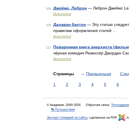
Джеймс, Леброн
— Леброн Джеймс Le
108
Википедия
Далаван бастон
— Эту статью следует
109
правилам оформления статей …
Википедия
Поваренная книга анархиста (фильм
110
чёрная комедия Режиссёр Джордан Са
Википедия
Страницы
←
Предыдущая
Сле
1
2
3
4
5
6
© Академик, 2000-2026
Обратная связь:
Техподдерж
👣 Путешествия
Экспорт словарей на сайты
, сделанные на PHP,
Jo