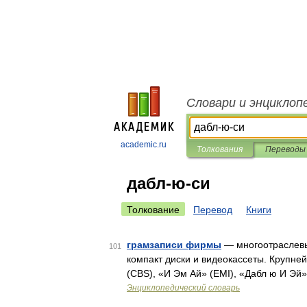
Словари и энциклоп
academic.ru
Толкования
Переводы
дабл-ю-си
Толкование
Перевод
Книги
грамзаписи фирмы
— многоотраслевы
101
компакт диски и видеокассеты. Крупн
(CBS), «И Эм Ай» (EMI), «Дабл ю И Эй
Энциклопедический словарь