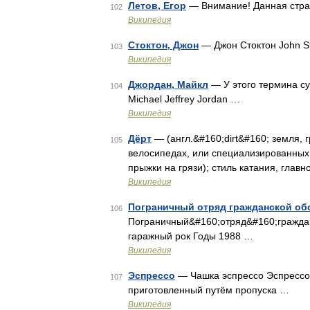
Летов, Егор
— Внимание! Данная стра
102
Википедия
Стоктон, Джон
— Джон Стоктон John S
103
Википедия
Джордан, Майкл
— У этого термина су
104
Michael Jeffrey Jordan …
Википедия
Дёрт
— (англ.&#160;dirt&#160; земля, 
105
велосипедах, или специализированных 
прыжки на грязи); стиль катания, глав
Википедия
Пограничный отряд гражданской о
106
Пограничный&#160;отряд&#160;граждан
гаражный рок Годы 1988 …
Википедия
Эспрессо
— Чашка эспрессо Эспрессо 
107
приготовленный путём пропуска …
Википедия